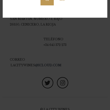
LA CITY WINES S.C.
PLAZA DEL DOCTOR
SAN MARTÍN, NÚMERO 3, BAJO
26350, CENICERO, LA RIOJA
TELÉFONO
+34 645 372 273
CORREO
LACITYWINES
@ICLOUD.COM
© LA CITY WINES